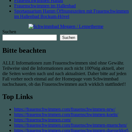
Frauenschwimmen Hanau
Frauenschwimmen im Hallenbad
Sportaquarium Hamm Öffnungszeiten mit Frauenschwimmen
im Hallenbad Bockum-Hövel
Suchen
Suchen
Bitte beachten
ALLE Informationen zum Frauenschwimmen sind ohne Gewähr.
Teilweise sind die Informationen auch nicht 100%tig aktuell, aber
die Seiten werden nach und nach aktualisiert. Daher bitte auf jeden
Fall vorher noch einmal auf der Homepage vom Schwimmbad
nachschauen, ob das Frauenschwimmen auch wirklich stattfindet!!
Top Links
https://frauenschwimmen.com/frauenschwimmen-nrw/
https://frauenschwimmen.com/frauenschwimmen-koeln/
https://frauenschwimmen.com/
https://frauenschwimmen.com/frauenschwimmen-muenchen/
https://frauenschwimmen.com/frauenschwimmen-duesseldorf-