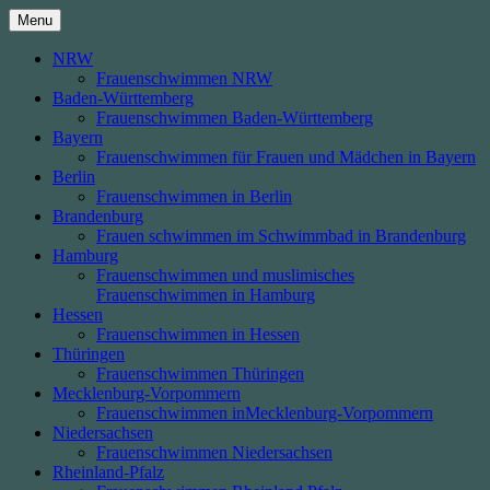
Skip
Menu
to
content
NRW
Frauenschwimmen NRW
Baden-Württemberg
Frauenschwimmen Baden-Württemberg
Bayern
Frauenschwimmen für Frauen und Mädchen in Bayern
Berlin
Frauenschwimmen in Berlin
Brandenburg
Frauen schwimmen im Schwimmbad in Brandenburg
Hamburg
Frauenschwimmen und muslimisches
Frauenschwimmen in Hamburg
Hessen
Frauenschwimmen in Hessen
Thüringen
Frauenschwimmen Thüringen
Mecklenburg-Vorpommern
Frauenschwimmen inMecklenburg-Vorpommern
Niedersachsen
Frauenschwimmen Niedersachsen
Rheinland-Pfalz