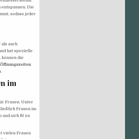
ellnesserlebnis.
u entspannen. Die
immt, sodass jeder
 als auch
nd hat spezielle
, können die
Öffnungszeiten
.
en im
ür Frauen. Unter
ließlich Frauen im
nd sich fit zu
st vielen Frauen