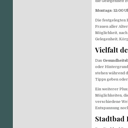
die Gelegenheit z
Montags:
12:00 U
Die festgelegten
Frauen aller Alte
Möglichkeit, nach
Gelegenheit, Körp
Vielfalt 
Das
Gesundheits
oder Hintergrund 
stehen während d
Tipps geben oder b
Ein weiterer Pl
Möglichkeiten, d
verschiedene Wel
Entspannung noch
Stadtbad 