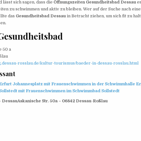
ässt sich sagen, dass die
Öffnungszeiten Gesundheitsbad Dessau
es
iten zu schwimmen und aktiv zu bleiben. Wer auf der Suche nach ein
ollte das
Gesundheitsbad Dessau
in Betracht ziehen, um sich fit zu hal
sen.
Gesundheitsbad
e 50 a
ßlau
g.dessau-rosslau.de/kultur-tourismus/baeder-in-dessau-rosslau.html
ssant
furt Johannesplatz mit Frauenschwimmen in der Schwimmhalle Er
ollstedt mit Frauenschwimmen im Schwimmbad Sollstedt
 DessauAskanische Str. 50a – 06842 Dessau-Roßlau