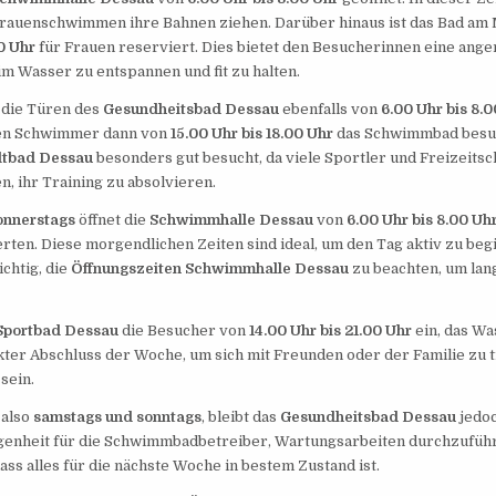
Frauenschwimmen ihre Bahnen ziehen. Darüber hinaus ist das Bad am
0 Uhr
für Frauen reserviert. Dies bietet den Besucherinnen eine ang
 im Wasser zu entspannen und fit zu halten.
 die Türen des
Gesundheitsbad Dessau
ebenfalls von
6.00 Uhr bis 8.
en Schwimmer dann von
15.00 Uhr bis 18.00 Uhr
das Schwimmbad besuc
dtbad Dessau
besonders gut besucht, da viele Sportler und Freizeit
n, ihr Training zu absolvieren.
onnerstags
öffnet die
Schwimmhalle Dessau
von
6.00 Uhr bis 8.00 Uh
en. Diese morgendlichen Zeiten sind ideal, um den Tag aktiv zu begin
ichtig, die
Öffnungszeiten Schwimmhalle Dessau
zu beachten, um lan
Sportbad Dessau
die Besucher von
14.00 Uhr bis 21.00 Uhr
ein, das Wa
ekter Abschluss der Woche, um sich mit Freunden oder der Familie zu 
 sein.
, also
samstags und sonntags
, bleibt das
Gesundheitsbad Dessau
jedoc
legenheit für die Schwimmbadbetreiber, Wartungsarbeiten durchzufüh
ass alles für die nächste Woche in bestem Zustand ist.