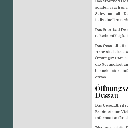
Das
Stadtbad De
sondern auch ein 
Schwimmhalle D
individuellen Bed
Das
Sportbad De
Schwimmfähigkeit
Das
Gesundheits
Nähe
sind, das so
Öffnungszeiten 
die Gesundheit un
besucht oder einf
etwas.
Öffnungs
Dessau
Das
Gesundheits
Es bietet eine Vi
Information für a
Montags
hat die
S