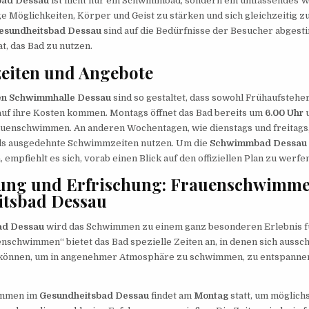
bad Dessau
ist nicht nur ein Schwimmbad, sondern ein umfassendes W
ige Möglichkeiten, Körper und Geist zu stärken und sich gleichzeitig z
Gesundheitsbad Dessau
sind auf die Bedürfnisse der Besucher abgest
t, das Bad zu nutzen.
eiten und Angebote
en Schwimmhalle Dessau
sind so gestaltet, dass sowohl Frühaufsteher
f ihre Kosten kommen. Montags öffnet das Bad bereits um
6.00 Uhr
u
rauenschwimmen. An anderen Wochentagen, wie dienstags und freitags
ls ausgedehnte Schwimmzeiten nutzen. Um die
Schwimmbad Dessau 
 empfiehlt es sich, vorab einen Blick auf den offiziellen Plan zu werfen
ung und Erfrischung: Frauenschwimm
itsbad Dessau
ad Dessau
wird das Schwimmen zu einem ganz besonderen Erlebnis f
schwimmen“ bietet das Bad spezielle Zeiten an, in denen sich aussch
önnen, um in angenehmer Atmosphäre zu schwimmen, zu entspannen u
immen im
Gesundheitsbad Dessau
findet am
Montag
statt, um möglich