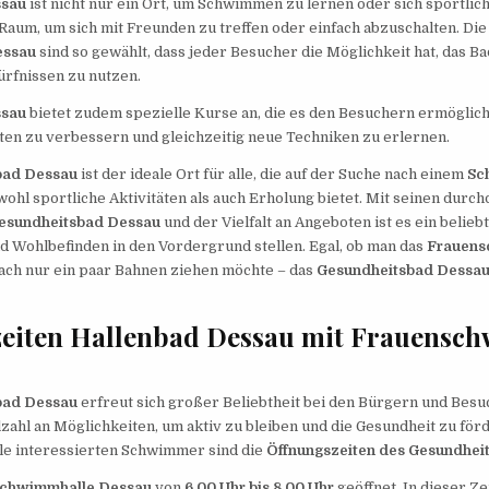
ssau
ist nicht nur ein Ort, um Schwimmen zu lernen oder sich sportlich
Raum, um sich mit Freunden zu treffen oder einfach abzuschalten. Di
essau
sind so gewählt, dass jeder Besucher die Möglichkeit hat, das B
ürfnissen zu nutzen.
ssau
bietet zudem spezielle Kurse an, die es den Besuchern ermöglich
en zu verbessern und gleichzeitig neue Techniken zu erlernen.
bad Dessau
ist der ideale Ort für alle, die auf der Suche nach einem
Sc
wohl sportliche Aktivitäten als auch Erholung bietet. Mit seinen durc
Gesundheitsbad Dessau
und der Vielfalt an Angeboten ist es ein beliebte
d Wohlbefinden in den Vordergrund stellen. Egal, ob man das
Frauen
ach nur ein paar Bahnen ziehen möchte – das
Gesundheitsbad Dessa
zeiten Hallenbad Dessau mit Frauens
bad Dessau
erfreut sich großer Beliebtheit bei den Bürgern und Besu
elzahl an Möglichkeiten, um aktiv zu bleiben und die Gesundheit zu för
lle interessierten Schwimmer sind die
Öffnungszeiten des Gesundhei
chwimmhalle Dessau
von
6.00 Uhr bis 8.00 Uhr
geöffnet. In dieser Z