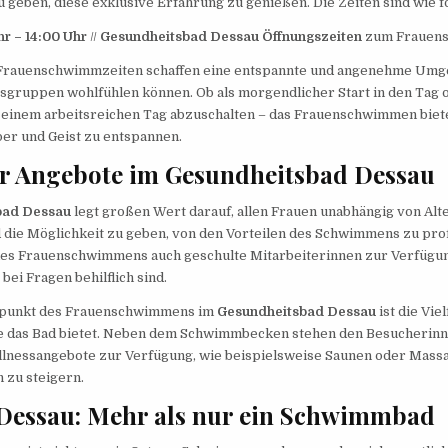
u geben, diese exklusive Erfahrung zu genießen. Die Zeiten sind wie fo
hr – 14:00 Uhr
//
Gesundheitsbad Dessau Öffnungszeiten
zum Frauen
 Frauenschwimmzeiten schaffen eine entspannte und angenehme Umgeb
rsgruppen wohlfühlen können. Ob als morgendlicher Start in den Tag o
 einem arbeitsreichen Tag abzuschalten – das Frauenschwimmen biete
er und Geist zu entspannen.
der Angebote im Gesundheitsbad Dessau
bad Dessau
legt großen Wert darauf, allen Frauen unabhängig von Alte
die Möglichkeit zu geben, von den Vorteilen des Schwimmens zu prof
es Frauenschwimmens auch geschulte Mitarbeiterinnen zur Verfügun
ei Fragen behilflich sind.
uspunkt des Frauenschwimmens im
Gesundheitsbad Dessau
ist die Viel
ie das Bad bietet. Neben dem Schwimmbecken stehen den Besucherinn
lnessangebote zur Verfügung, wie beispielsweise Saunen oder Massa
 zu steigern.
Dessau: Mehr als nur ein Schwimmbad