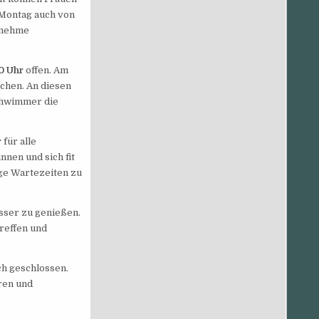
 Montag auch von
enehme
00 Uhr
offen. Am
hen. An diesen
schwimmer die
r
für alle
nen und sich fit
ge Wartezeiten zu
sser zu genießen.
treffen und
h geschlossen.
ren und