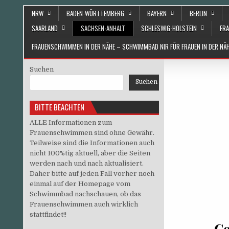
Skip to content
NRW
BADEN-WÜRTTEMBERG
BAYERN
BERLIN
SAARLAND
SACHSEN-ANHALT
SCHLESWIG-HOLSTEIN
FRA
FRAUENSCHWIMMEN IN DER NÄHE – SCHWIMMBAD NIR FÜR FRAUEN IN DER N
Suchen
Suchen
BITTE BEACHTEN
ALLE Informationen zum
Frauenschwimmen sind ohne Gewähr.
Teilweise sind die Informationen auch
nicht 100%tig aktuell, aber die Seiten
werden nach und nach aktualisiert.
Daher bitte auf jeden Fall vorher noch
einmal auf der Homepage vom
Schwimmbad nachschauen, ob das
Frauenschwimmen auch wirklich
stattfindet!!
Ge