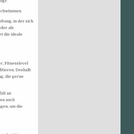
lgt:
schwimmen
ung, in der sich
der als
t die ideale
r, Fitnesslevel
itieren. Deshalb
g, die gerne
falt an
en auch
gen, um die