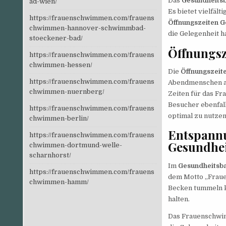
Das
Gesundheits
ad-wien/
Es bietet vielfält
https://frauenschwimmen.com/frauens
Öffnungszeiten 
chwimmen-hannover-schwimmbad-
die Gelegenheit ha
stoeckener-bad/
Öffnungsz
https://frauenschwimmen.com/frauens
chwimmen-hessen/
Die
Öffnungszeit
https://frauenschwimmen.com/frauens
Abendmenschen au
chwimmen-nuernberg/
Zeiten für das F
Besucher ebenfal
https://frauenschwimmen.com/frauens
optimal zu nutzen,
chwimmen-berlin/
Entspann
https://frauenschwimmen.com/frauens
Gesundhe
chwimmen-dortmund-welle-
scharnhorst/
Im
Gesundheitsb
https://frauenschwimmen.com/frauens
dem Motto „Frauen
chwimmen-hamm/
Becken tummeln k
halten.
Das Frauenschw