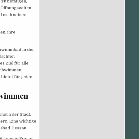
 zu betätigen,
e
Öffnungszeiten
ad nach seinen
en, ihre
hwimmbad in der
hdachten
s Ziel für alle,
schwimmen
u
bietet für jeden
chwimmen
chern der Stadt.
dern. Eine wichtige
tsbad Dessau
.
eit können Frauen