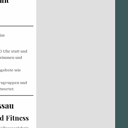
 im
0 Uhr statt und
hwimmen und
ngebote wie
tersgruppen und
twortet.
ssau
d Fitness