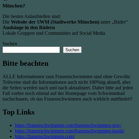
München?
Die besten Anlaufstellen sind:
Die
Website der SWM (Stadtwerke München)
unter „Bäder“
Aushänge in den Bädern
Lokale Gruppen und Communities auf Social Media
Suchen
Suchen
Bitte beachten
ALLE Informationen zum Frauenschwimmen sind ohne Gewähr.
Teilweise sind die Informationen auch nicht 100%tig aktuell, aber
die Seiten werden nach und nach aktualisiert. Daher bitte auf jeden
Fall vorher noch einmal auf der Homepage vom Schwimmbad
nachschauen, ob das Frauenschwimmen auch wirklich stattfindet!!
Top Links
https://frauenschwimmen.com/frauenschwimmen-nrw/
https://frauenschwimmen.com/frauenschwimmen-koeln/
https://frauenschwimmen.com/