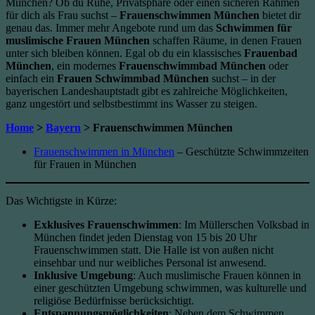
München? Ob du Ruhe, Privatsphäre oder einen sicheren Rahmen
für dich als Frau suchst –
Frauenschwimmen München
bietet dir
genau das. Immer mehr Angebote rund um das
Schwimmen für
muslimische Frauen München
schaffen Räume, in denen Frauen
unter sich bleiben können. Egal ob du ein klassisches
Frauenbad
München
, ein modernes
Frauenschwimmbad München
oder
einfach ein
Frauen Schwimmbad München
suchst – in der
bayerischen Landeshauptstadt gibt es zahlreiche Möglichkeiten,
ganz ungestört und selbstbestimmt ins Wasser zu steigen.
Home
>
Bayern
> Frauenschwimmen München
Frauenschwimmen in München
– Geschützte Schwimmzeiten
für Frauen in München
Das Wichtigste in Kürze:
Exklusives Frauenschwimmen
: Im Müllerschen Volksbad in
München findet jeden Dienstag von 15 bis 20 Uhr
Frauenschwimmen statt. Die Halle ist von außen nicht
einsehbar und nur weibliches Personal ist anwesend.
Inklusive Umgebung
: Auch muslimische Frauen können in
einer geschützten Umgebung schwimmen, was kulturelle und
religiöse Bedürfnisse berücksichtigt.
Entspannungsmöglichkeiten
: Neben dem Schwimmen