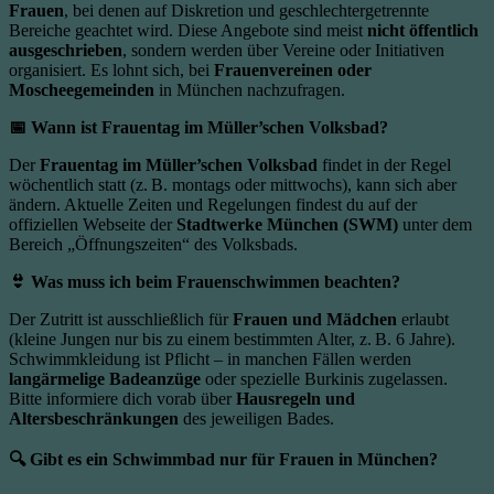
Frauen
, bei denen auf Diskretion und geschlechtergetrennte
Bereiche geachtet wird. Diese Angebote sind meist
nicht öffentlich
ausgeschrieben
, sondern werden über Vereine oder Initiativen
organisiert. Es lohnt sich, bei
Frauenvereinen oder
Moscheegemeinden
in München nachzufragen.
📅 Wann ist Frauentag im Müller’schen Volksbad?
Der
Frauentag im Müller’schen Volksbad
findet in der Regel
wöchentlich statt (z. B. montags oder mittwochs), kann sich aber
ändern. Aktuelle Zeiten und Regelungen findest du auf der
offiziellen Webseite der
Stadtwerke München (SWM)
unter dem
Bereich „Öffnungszeiten“ des Volksbads.
👙 Was muss ich beim Frauenschwimmen beachten?
Der Zutritt ist ausschließlich für
Frauen und Mädchen
erlaubt
(kleine Jungen nur bis zu einem bestimmten Alter, z. B. 6 Jahre).
Schwimmkleidung ist Pflicht – in manchen Fällen werden
langärmelige Badeanzüge
oder spezielle Burkinis zugelassen.
Bitte informiere dich vorab über
Hausregeln und
Altersbeschränkungen
des jeweiligen Bades.
🔍 Gibt es ein Schwimmbad nur für Frauen in München?