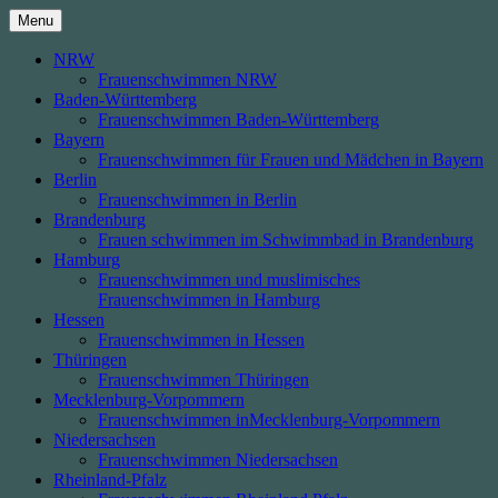
Skip
Menu
to
content
NRW
Frauenschwimmen NRW
Baden-Württemberg
Frauenschwimmen Baden-Württemberg
Bayern
Frauenschwimmen für Frauen und Mädchen in Bayern
Berlin
Frauenschwimmen in Berlin
Brandenburg
Frauen schwimmen im Schwimmbad in Brandenburg
Hamburg
Frauenschwimmen und muslimisches
Frauenschwimmen in Hamburg
Hessen
Frauenschwimmen in Hessen
Thüringen
Frauenschwimmen Thüringen
Mecklenburg-Vorpommern
Frauenschwimmen inMecklenburg-Vorpommern
Niedersachsen
Frauenschwimmen Niedersachsen
Rheinland-Pfalz