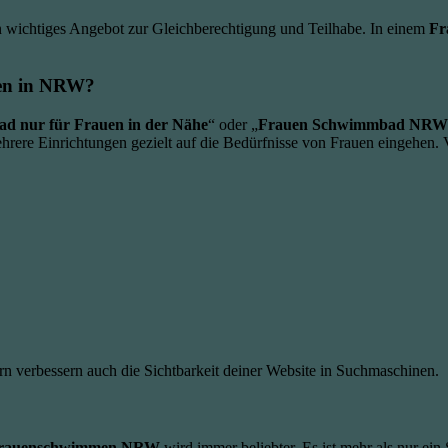
in wichtiges Angebot zur Gleichberechtigung und Teilhabe. In einem
Fr
en in NRW?
d nur für Frauen in der Nähe
“ oder „
Frauen Schwimmbad NRW
ehrere Einrichtungen gezielt auf die Bedürfnisse von Frauen eingehen. V
rn verbessern auch die Sichtbarkeit deiner Website in Suchmaschinen.
rauenschwimmen NRW
wird immer beliebter. Es ist mehr als nur ein 