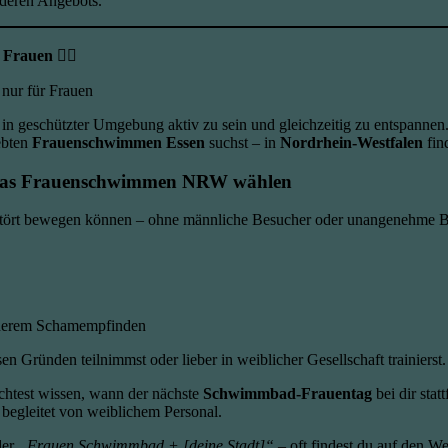
nderen Angebots.
auen 🏊‍♀️
nur für Frauen
n, in geschützter Umgebung aktiv zu sein und gleichzeitig zu entspanne
ebten
Frauenschwimmen Essen
suchst – in
Nordrhein-Westfalen
fin
das
Frauenschwimmen NRW
wählen
gestört bewegen können – ohne männliche Besucher oder unangenehme 
nderem Schamempfinden
ösen Gründen teilnimmst oder lieber in weiblicher Gesellschaft trainierst
öchtest wissen, wann der nächste
Schwimmbad-Frauentag
bei dir stat
 begleitet von weiblichem Personal.
er
„Frauen Schwimmbad + [deine Stadt]“
– oft findest du auf den We