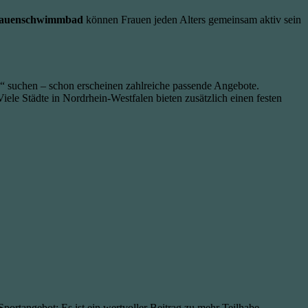
auenschwimmbad
können Frauen jeden Alters gemeinsam aktiv sein
“ suchen – schon erscheinen zahlreiche passende Angebote.
iele Städte in Nordrhein-Westfalen bieten zusätzlich einen festen
Sportangebot: Es ist ein wertvoller Beitrag zu mehr Teilhabe,