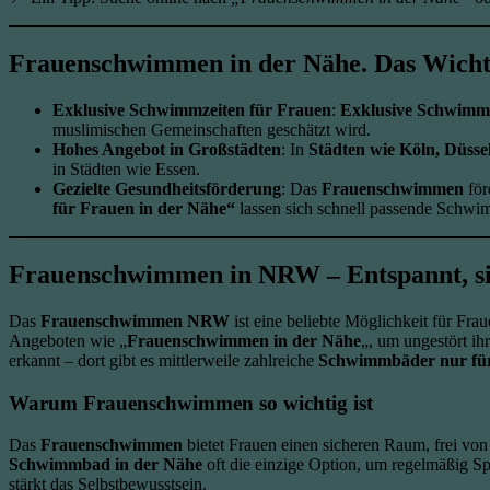
Frauenschwimmen in der Nähe. Das Wicht
Exklusive Schwimmzeiten für Frauen
:
Exklusive Schwimmz
muslimischen Gemeinschaften geschätzt wird.
Hohes Angebot in Großstädten
: In
Städten wie Köln, Düss
in Städten wie Essen.
Gezielte Gesundheitsförderung
: Das
Frauenschwimmen
för
für Frauen in der Nähe“
lassen sich schnell passende Schwi
Frauenschwimmen in NRW – Entspannt, sic
Das
Frauenschwimmen NRW
ist eine beliebte Möglichkeit für Fra
Angeboten wie „
Frauenschwimmen in der Nähe
„, um ungestört i
erkannt – dort gibt es mittlerweile zahlreiche
Schwimmbäder nur für
Warum Frauenschwimmen so wichtig ist
Das
Frauenschwimmen
bietet Frauen einen sicheren Raum, frei von
Schwimmbad in der Nähe
oft die einzige Option, um regelmäßig Sp
stärkt das Selbstbewusstsein.