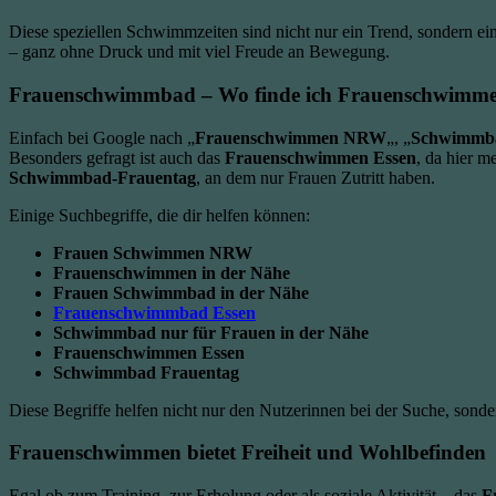
Diese speziellen Schwimmzeiten sind nicht nur ein Trend, sondern e
– ganz ohne Druck und mit viel Freude an Bewegung.
Frauenschwimmbad – Wo finde ich Frauenschwimm
Einfach bei Google nach „
Frauenschwimmen NRW
„, „
Schwimmba
Besonders gefragt ist auch das
Frauenschwimmen Essen
, da hier m
Schwimmbad-Frauentag
, an dem nur Frauen Zutritt haben.
Einige Suchbegriffe, die dir helfen können:
Frauen Schwimmen NRW
Frauenschwimmen in der Nähe
Frauen Schwimmbad in der Nähe
Frauenschwimmbad Essen
Schwimmbad nur für Frauen in der Nähe
Frauenschwimmen Essen
Schwimmbad Frauentag
Diese Begriffe helfen nicht nur den Nutzerinnen bei der Suche, sonde
Frauenschwimmen bietet Freiheit und Wohlbefinden
Egal ob zum Training, zur Erholung oder als soziale Aktivität – das
F