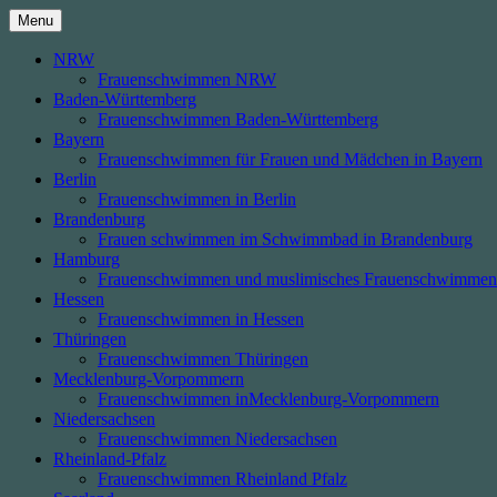
Skip
Menu
to
content
NRW
Frauenschwimmen NRW
Baden-Württemberg
Frauenschwimmen Baden-Württemberg
Bayern
Frauenschwimmen für Frauen und Mädchen in Bayern
Berlin
Frauenschwimmen in Berlin
Brandenburg
Frauen schwimmen im Schwimmbad in Brandenburg
Hamburg
Frauenschwimmen und muslimisches Frauenschwimmen
Hessen
Frauenschwimmen in Hessen
Thüringen
Frauenschwimmen Thüringen
Mecklenburg-Vorpommern
Frauenschwimmen inMecklenburg-Vorpommern
Niedersachsen
Frauenschwimmen Niedersachsen
Rheinland-Pfalz
Frauenschwimmen Rheinland Pfalz