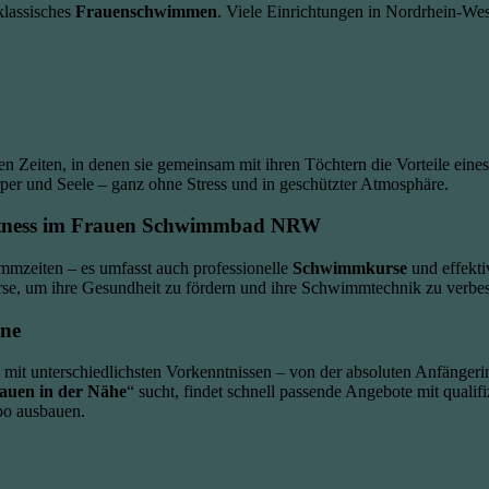
klassisches
Frauenschwimmen
. Viele Einrichtungen in Nordrhein-Wes
en Zeiten, in denen sie gemeinsam mit ihren Töchtern die Vorteile eine
per und Seele – ganz ohne Stress und in geschützter Atmosphäre.
ness im
Frauen Schwimmbad NRW
mmzeiten – es umfasst auch professionelle
Schwimmkurse
und effekt
rse, um ihre Gesundheit zu fördern und ihre Schwimmtechnik zu verbes
ene
 mit unterschiedlichsten Vorkenntnissen – von der absoluten Anfänger
auen in der Nähe
“ sucht, findet schnell passende Angebote mit quali
po ausbauen.