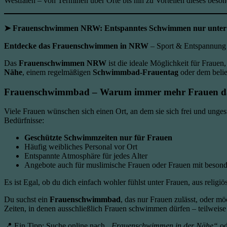
Westfalen – von Terminen über Orte bis hin zu Vorteilen dieses beso
➤ Frauenschwimmen NRW: Entspanntes Schwimmen nur unter Fr
Entdecke das Frauenschwimmen in NRW
– Sport & Entspannung 
Das
Frauenschwimmen NRW
ist die ideale Möglichkeit für Fraue
Nähe
, einem regelmäßigen
Schwimmbad-Frauentag
oder dem beli
Frauenschwimmbad – Warum immer mehr Frauen 
Viele Frauen wünschen sich einen Ort, an dem sie sich frei und un
Bedürfnisse:
Geschützte Schwimmzeiten nur für Frauen
Häufig weibliches Personal vor Ort
Entspannte Atmosphäre für jedes Alter
Angebote auch für muslimische Frauen oder Frauen mit beso
Es ist Egal, ob du dich einfach wohler fühlst unter Frauen, aus religi
Du suchst ein
Frauenschwimmbad
, das nur Frauen zulässt, oder m
Zeiten, in denen ausschließlich Frauen schwimmen dürfen – teilweise
📍 Ein Tipp: Suche online nach
„Frauenschwimmen in der Nähe“
od