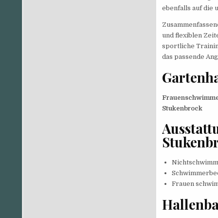
ebenfalls auf die
Zusammenfassend 
und flexiblen Zei
sportliche Traini
das passende Ange
Gartenha
Frauenschwimmen 
Stukenbrock
Ausstatt
Stukenb
Nichtschwimm
Schwimmerbe
Frauen schwim
Hallenba