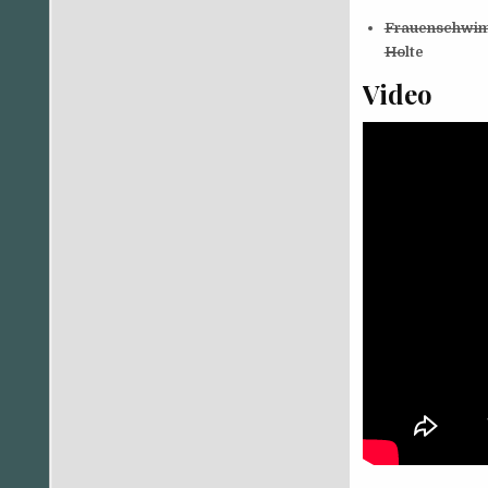
Frauenschwimm
Ho
lte
Video