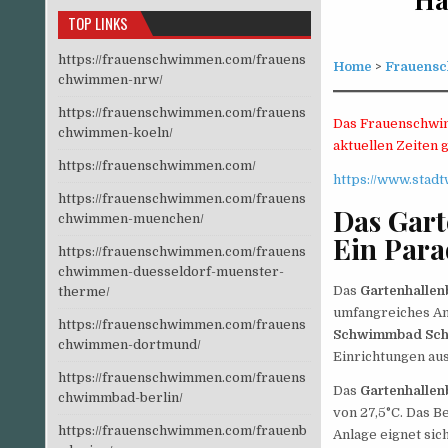
TOP LINKS
https://frauenschwimmen.com/frauens
Home
>
Frauens
chwimmen-nrw/
https://frauenschwimmen.com/frauens
Das Frauenschwim
chwimmen-koeln/
aktuellen Zeiten g
https://frauenschwimmen.com/
https://www.stad
https://frauenschwimmen.com/frauens
Das Gart
chwimmen-muenchen/
Ein Para
https://frauenschwimmen.com/frauens
chwimmen-duesseldorf-muenster-
Das
Gartenhallen
therme/
umfangreiches An
https://frauenschwimmen.com/frauens
Schwimmbad Schl
chwimmen-dortmund/
Einrichtungen aus
https://frauenschwimmen.com/frauens
Das
Gartenhallen
chwimmbad-berlin/
von 27,5°C. Das B
https://frauenschwimmen.com/frauenb
Anlage eignet sic