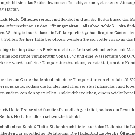
empfiehlt sich das Frühschwimmen. In ruhiger und gelassener Atmos
ag starten.
hloß Holte Öffnungszeiten
sind flexibel und auf die Bedürfnisse der B
ue Informationen zu den
Öffnungszeiten Hallenbad Schloß Holte
find
s. Wichtig ist auch, dass ein Lift körperlich gehandicapten Gästen d
. Sollten Sie hier Hilfe benötigen, wenden Sie sich bitte vorab an das 
usflüge in ein größeres Becken steht das Lehrschwimmbecken mit Mas
 eine konstante Temperatur von 31,5°C und eine Wassertiefe von 0,70
ekrise wurde auf eine Temperaturabsenkung verzichtet, um den Komf
rbecken im
Gartenhallenbad
mit einer Temperatur von ebenfalls 31,5°C
erspielzeug, sodass die Kinder nach Herzenslust planschen und tobe
eren zudem von den speziellen Umkleidebereichen, einem Wickelbere
loß Holte Preise
sind familienfreundlich gestaltet, sodass ein Besuch
Schloß Holte
für alle erschwinglich bleibt.
nhallenbad Schloß Holte-Stukenbrock
bietet auch das Hallenbad in L
hkeiten zur sportlichen Betätigung. Die
Hallenbad Lübbecke Öffnung