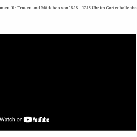
en für Frauen und Mädchen von 15.15 – 17.15 Uhr im Gartenhallenba