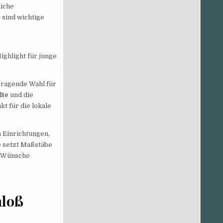
liche
 sind wichtige
ghlight für junge
ragende Wahl für
lte
und die
t für die lokale
 Einrichtungen,
e
setzt Maßstäbe
e Wünsche
hloß