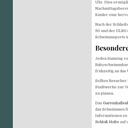
Uhr. Dies ermögl
Nachmittagsberei
Kinder eine herv
Nach der Schließu
90 und der DLRG s
Schwimmsports in 
Besondere
Jeden Samstag von
Babyschwimmkurs s
frühzeitig an da
Sollten Besucher
Stadtwerke zur Ve
zu planen.
Das
Gartenhallen
das Schwimmen für
Informationen zu
Schloß Holte
auf 