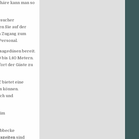
phäre kann man so
esucher
en Sie auf der
en Zugang zum
Personal.
sagedüsen bereit.
 bis 1,40 Metern.
ort der Gäste zu
 bietet eine
n können.
ich und
 im
übbecke
szeiten
sind