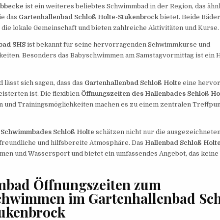
übbecke
ist ein weiteres beliebtes Schwimmbad in der Region, das ähn
ie das
Gartenhallenbad Schloß Holte-Stukenbrock
bietet. Beide Bäder
 die lokale Gemeinschaft und bieten zahlreiche Aktivitäten und Kurse.
nbad SHS
ist bekannt für seine hervorragenden Schwimmkurse und
keiten. Besonders das Babyschwimmen am Samstagvormittag ist ein Hi
lässt sich sagen, dass das
Gartenhallenbad Schloß Holte
eine hervor
sterten ist. Die flexiblen
Öffnungszeiten des Hallenbades Schloß Ho
n und Trainingsmöglichkeiten machen es zu einem zentralen Treffpunk
s
Schwimmbades Schloß Holte
schätzen nicht nur die ausgezeichneten
freundliche und hilfsbereite Atmosphäre. Das
Hallenbad Schloß Holt
men und Wassersport und bietet ein umfassendes Angebot, das kein
bad Öffnungszeiten zum
chwimmen im Gartenhallenbad Sc
tukenbrock