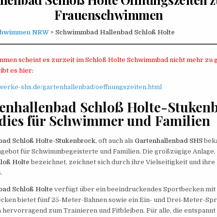
Frauenschwimmen
chwimmen NRW
> Schwimmbad Hallenbad Schloß Holte
men scheint es zurzeit im Schloß Holte Schwimmbad nicht mehr zu g
ibt es hier:
twerke-shs.de/gartenhallenbad/oeffnungszeiten.html
enhallenbad Schloß Holte-Stukenb
dies für Schwimmer und Familien
bad Schloß Holte-Stukenbrock
, oft auch als
Gartenhallenbad SHS
beka
gebot für Schwimmbegeisterte und Familien. Die großzügige Anlage, 
oß Holte
bezeichnet, zeichnet sich durch ihre Vielseitigkeit und ih
.
bad Schloß Holte
verfügt über ein beeindruckendes Sportbecken mit
ecken bietet fünf 25-Meter-Bahnen sowie ein Ein- und Drei-Meter-Spr
h hervorragend zum Trainieren und Fitbleiben. Für alle, die entspannt