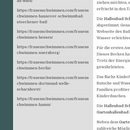
ad-wien/
ziehen möchten, 
erfrischt in den T
https://frauenschwimmen.com/frauens
chwimmen-hannover-schwimmbad-
Die
Hallenbad Sc
stoeckener-bad/
abgestimmt. Gena
https://frauenschwimmen.com/frauens
Webseite des Bade
chwimmen-hessen/
Wasser erleichtert
https://frauenschwimmen.com/frauens
Für die ersten A
chwimmen-nuernberg/
Dieses Becken hat
Trotz der Energi
https://frauenschwimmen.com/frauens
gewährleisten.
chwimmen-berlin/
Das flache Kinde
https://frauenschwimmen.com/frauens
Rutsche und Wass
chwimmen-dortmund-welle-
scharnhorst/
Familien profiti
Kinderduschen.
https://frauenschwimmen.com/frauens
chwimmen-hamm/
Die
Hallenbad Sch
Gartenhallenbad 
Neben dem
Garte
zahlreiche Möglic