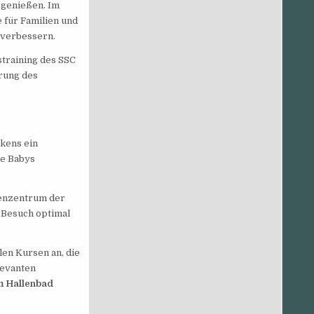
 genießen. Im
 für Familien und
 verbessern.
training des SSC
erung des
kens ein
re Babys
denzentrum der
 Besuch optimal
len Kursen an, die
levanten
m Hallenbad