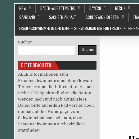
Skip to content
NRW
BADEN-WÜRTTEMBERG
BAYERN
BERLIN
SAARLAND
SACHSEN-ANHALT
SCHLESWIG-HOLSTEIN
FRA
FRAUENSCHWIMMEN IN DER NÄHE – SCHWIMMBAD NIR FÜR FRAUEN IN DER N
Suchen
Suchen
BITTE BEACHTEN
ALLE Informationen zum
Frauenschwimmen sind ohne Gewähr.
Teilweise sind die Informationen auch
nicht 100%tig aktuell, aber die Seiten
werden nach und nach aktualisiert.
Daher bitte auf jeden Fall vorher noch
einmal auf der Homepage vom
Schwimmbad nachschauen, ob das
Frauenschwimmen auch wirklich
stattfindet!!
Ha