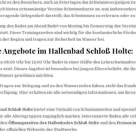
icht es den Besuchern, auch an Feiertagen das Schwimmvergnügen zu
ch bieten ortsansässige Vereine Schwimmkurse an, was insbesondere
orragende Gelegenheit darstellt, das Schwimmen zu erlernen oder zu
ng des Bades am Abend findet von Montag bis Donnerstag das Vereins
tatt. Diese Trainingszeiten sind wichtig für die kontinuierliche Förd
der Region und tragen zur Sicherheit im Wasser bei.
 Angebote im Hallenbad Schloß Holte:
 08:00 Uhr bis 12:00 Uhr findet in einer Hälfte des Lehrschwimmbec
tatt. Dieses Angebot ist besonders bei jungen Eltern beliebt, die ih
s Wasser gewöhnen möchten.
 Fragen zur Belegung und zu den Wasserzeiten haben, steht das Kun
rfügung. Hier erhalten sie alle notwendigen Informationen, um ihren
bad Schloß Holte
bietet eine Vielzahl von Schwimmzeiten und speziel
 alle Altersgruppen zugänglich machen. Interessierte finden alle re
 den
Öffnungszeiten des Hallenbades Schloß Holte
und den
Preisen i
der offiziellen Webseite der Stadtwerke.