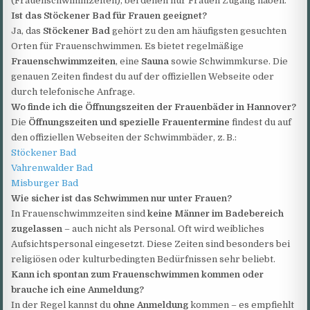
(Frauenschwimmzeiten), bei denen nur Frauen Zugang haben.
Ist das Stöckener Bad für Frauen geeignet?
Ja, das
Stöckener Bad
gehört zu den am häufigsten gesuchten
Orten für Frauenschwimmen. Es bietet regelmäßige
Frauenschwimmzeiten
, eine
Sauna
sowie Schwimmkurse. Die
genauen Zeiten findest du auf der offiziellen Webseite oder
durch telefonische Anfrage.
Wo finde ich die Öffnungszeiten der Frauenbäder in Hannover?
Die
Öffnungszeiten und spezielle Frauentermine
findest du auf
den offiziellen Webseiten der Schwimmbäder, z. B.:
Stöckener Bad
Vahrenwalder Bad
Misburger Bad
Wie sicher ist das Schwimmen nur unter Frauen?
In Frauenschwimmzeiten sind
keine Männer im Badebereich
zugelassen
– auch nicht als Personal. Oft wird weibliches
Aufsichtspersonal eingesetzt. Diese Zeiten sind besonders bei
religiösen oder kulturbedingten Bedürfnissen sehr beliebt.
Kann ich spontan zum Frauenschwimmen kommen oder
brauche ich eine Anmeldung?
In der Regel kannst du
ohne Anmeldung
kommen – es empfiehlt