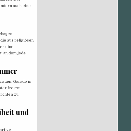
sondern auch eine
ehagen
die aus religiösen
er eine
t, an dem jede
ommer
Frauen
. Gerade in
nter freiem
ürchten zu
heit und
artige