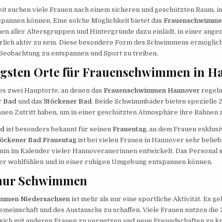
eit suchen viele Frauen nach einem sicheren und geschützten Raum, in 
pannen können. Eine solche Möglichkeit bietet das
Frauenschwimme
rauen aller Altersgruppen und Hintergründe dazu einlädt, in einer ang
ich aktiv zu sein. Diese besondere Form des Schwimmens ermöglicht
Beobachtung zu entspannen und Sport zu treiben.
igsten Orte für Frauenschwimmen in H
es zwei Hauptorte, an denen das
Frauenschwimmen Hannover
regelm
r Bad
und das
Stöckener Bad
. Beide Schwimmbäder bieten spezielle Z
auen Zutritt haben, um in einer geschützten Atmosphäre ihre Bahnen 
ad
ist besonders bekannt für seinen
Frauentag
, an dem Frauen exklu
töckener Bad Frauentag
ist bei vielen Frauen in Hannover sehr beliebt
in im Kalender vieler Hannoveranerinnen entwickelt. Das Personal s
hier wohlfühlen und in einer ruhigen Umgebung entspannen können.
 nur Schwimmen
mmen Niedersachsen
ist mehr als nur eine sportliche Aktivität. Es g
meinschaft und des Austauschs zu schaffen. Viele Frauen nutzen die 
ich mit anderen Frauen zu vernetzen und neue Freundschaften zu k