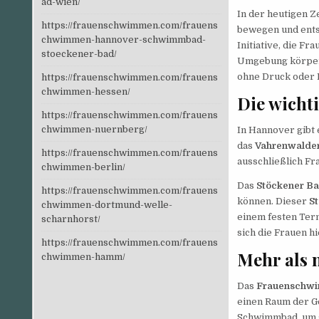
ad-wien/
In der heutigen Z
https://frauenschwimmen.com/frauens
bewegen und ents
chwimmen-hannover-schwimmbad-
Initiative, die F
stoeckener-bad/
Umgebung körperl
ohne Druck oder 
https://frauenschwimmen.com/frauens
chwimmen-hessen/
Die wicht
https://frauenschwimmen.com/frauens
chwimmen-nuernberg/
In Hannover gibt 
das
Vahrenwalde
https://frauenschwimmen.com/frauens
ausschließlich Fr
chwimmen-berlin/
Das
Stöckener B
https://frauenschwimmen.com/frauens
können. Dieser
S
chwimmen-dortmund-welle-
einem festen Term
scharnhorst/
sich die Frauen 
https://frauenschwimmen.com/frauens
Mehr als
chwimmen-hamm/
Das
Frauenschwi
einen Raum der Ge
Schwimmbad, um s