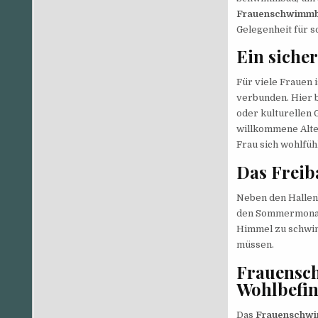
Frauenschwimmb
Gelegenheit für so
Ein sicher
Für viele Frauen
verbunden. Hier b
oder kulturellen
willkommene Alte
Frau sich wohlfüh
Das Freib
Neben den Hallen
den Sommermonate
Himmel zu schwim
müssen.
Frauensch
Wohlbefi
Das
Frauenschw