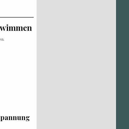
chwimmen
en.
tspannung