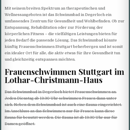
Mit seinem breiten Spektrum an therapeutischen und
Wellnessangeboten ist das Schwimmbad in Degerloch ein
umfassendes Zentrum für Gesundheit und Wohlbefinden. Ob zur
Entspannung, Rehabilitation oder zur Förderung der
körperlichen Fitness – die vielfältigen Leistungen bieten für
jeden Bedarf die passende Lösung. Das Schwimmbad könnte
künftig Frauenschwimmen Stuttgart beherbergen und ist somit
ein idealer Ort für alle, die aktiv etwas für ihre Gesundheit tun
und gleichzeitig entspannen möchten.
Frauenschwimmen Stuttgart im
Lothar-Christmann-Haus
Das Schwimmbad in Degerloch bietet Frauenschwimmen an.
Jeden Dienstag ab 13:30 Uhr schwimmen Frauen dann unter
sich. Neben dem Schwimmbad ist auch eine Sauna eingerichtet.
Im Anschluss an das Schwimmen nur für Frauen kann diese
Sauna für benutzt werden. Die Sauna ist ab 13:30 Uhr nur für
Damen geöffnet.