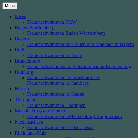
Skip
Menu
to
content
NRW
Frauenschwimmen NRW
Baden-Württemberg
Frauenschwimmen Baden-Württemberg
Bayern
Frauenschwimmen für Frauen und Mädchen in Bayern
Berlin
Frauenschwimmen in Berlin
Brandenburg
Frauen schwimmen im Schwimmbad in Brandenburg
Hamburg
Frauenschwimmen und muslimisches
Frauenschwimmen in Hamburg
Hessen
Frauenschwimmen in Hessen
Thüringen
Frauenschwimmen Thüringen
Mecklenburg-Vorpommern
Frauenschwimmen inMecklenburg-Vorpommern
Niedersachsen
Frauenschwimmen Niedersachsen
Rheinland-Pfalz