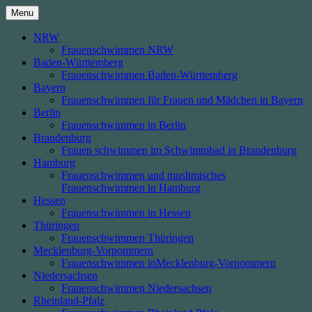
Skip
Menu
to
content
NRW
Frauenschwimmen NRW
Baden-Württemberg
Frauenschwimmen Baden-Württemberg
Bayern
Frauenschwimmen für Frauen und Mädchen in Bayern
Berlin
Frauenschwimmen in Berlin
Brandenburg
Frauen schwimmen im Schwimmbad in Brandenburg
Hamburg
Frauenschwimmen und muslimisches
Frauenschwimmen in Hamburg
Hessen
Frauenschwimmen in Hessen
Thüringen
Frauenschwimmen Thüringen
Mecklenburg-Vorpommern
Frauenschwimmen inMecklenburg-Vorpommern
Niedersachsen
Frauenschwimmen Niedersachsen
Rheinland-Pfalz