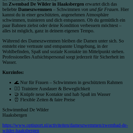
Im
Zwembad De Wilder in Haaksbergen
erwartet dich das
beliebte
Dameszwemmen
– Schwimmen
von und für Frauen
. Hier
kannst du in einer geschützten, angenehmen Atmosphäre
schwimmen, trainieren und dich entspannen. Ob du gemütlich ein
paar Bahnen ziehst oder deine Kondition verbessern möchtest –
alles ist möglich, ganz in deinem eigenen Tempo.
Während des Dameszwemmen bleiben die Damen unter sich. So
entsteht eine vertraute und entspannte Umgebung, in der
Wohlbefinden, Spaß und soziale Kontakte im Mittelpunkt stehen.
Professionelles Aufsichtspersonal sorgt jederzeit für Sicherheit im
Wasser.
Kurzinfos:
🌊 Nur für Frauen – Schwimmen in geschütztem Rahmen
🏊‍♀️ Trainiere Ausdauer & Beweglichkeit
🤝 Knüpfe neue Kontakte und hab Spaß im Wasser
⏰ Flexible Zeiten & faire Preise
Schwimmbad De Wilder
Haaksbergen
https://www.optisport.nl/activiteiten/dameszwemmen/zwembad-de-
wilder-haaksbergen