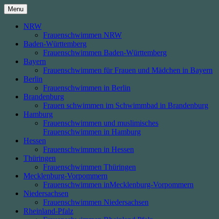
Skip
Menu
to
content
NRW
Frauenschwimmen NRW
Baden-Württemberg
Frauenschwimmen Baden-Württemberg
Bayern
Frauenschwimmen für Frauen und Mädchen in Bayern
Berlin
Frauenschwimmen in Berlin
Brandenburg
Frauen schwimmen im Schwimmbad in Brandenburg
Hamburg
Frauenschwimmen und muslimisches
Frauenschwimmen in Hamburg
Hessen
Frauenschwimmen in Hessen
Thüringen
Frauenschwimmen Thüringen
Mecklenburg-Vorpommern
Frauenschwimmen inMecklenburg-Vorpommern
Niedersachsen
Frauenschwimmen Niedersachsen
Rheinland-Pfalz