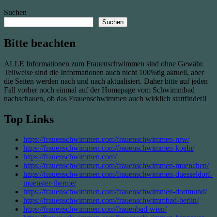
Suchen
Suchen
Bitte beachten
ALLE Informationen zum Frauenschwimmen sind ohne Gewähr.
Teilweise sind die Informationen auch nicht 100%tig aktuell, aber
die Seiten werden nach und nach aktualisiert. Daher bitte auf jeden
Fall vorher noch einmal auf der Homepage vom Schwimmbad
nachschauen, ob das Frauenschwimmen auch wirklich stattfindet!!
Top Links
https://frauenschwimmen.com/frauenschwimmen-nrw/
https://frauenschwimmen.com/frauenschwimmen-koeln/
https://frauenschwimmen.com/
https://frauenschwimmen.com/frauenschwimmen-muenchen/
https://frauenschwimmen.com/frauenschwimmen-duesseldorf-
muenster-therme/
https://frauenschwimmen.com/frauenschwimmen-dortmund/
https://frauenschwimmen.com/frauenschwimmbad-berlin/
https://frauenschwimmen.com/frauenbad-wien/