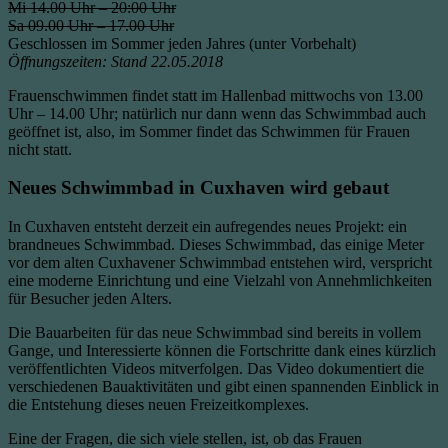
Mi 14.00 Uhr – 20:00 Uhr
Sa 09.00 Uhr – 17.00 Uhr
Geschlossen im Sommer jeden Jahres (unter Vorbehalt)
Öffnungszeiten: Stand 22.05.2018
Frauenschwimmen findet statt im Hallenbad mittwochs von 13.00
Uhr – 14.00 Uhr; natürlich nur dann wenn das Schwimmbad auch
geöffnet ist, also, im Sommer findet das Schwimmen für Frauen
nicht statt.
Neues Schwimmbad in Cuxhaven wird gebaut
In Cuxhaven entsteht derzeit ein aufregendes neues Projekt: ein
brandneues Schwimmbad. Dieses Schwimmbad, das einige Meter
vor dem alten Cuxhavener Schwimmbad entstehen wird, verspricht
eine moderne Einrichtung und eine Vielzahl von Annehmlichkeiten
für Besucher jeden Alters.
Die Bauarbeiten für das neue Schwimmbad sind bereits in vollem
Gange, und Interessierte können die Fortschritte dank eines kürzlich
veröffentlichten Videos mitverfolgen. Das Video dokumentiert die
verschiedenen Bauaktivitäten und gibt einen spannenden Einblick in
die Entstehung dieses neuen Freizeitkomplexes.
Eine der Fragen, die sich viele stellen, ist, ob das Frauen