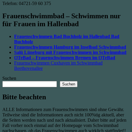
Telefon: 04721-59 60 375
Frauenschwimmbad – Schwimmen nur
für Frauen im Hallenbad
Frauenschwimmen Bad Buchholz im Hallenbad Bad
Buchholz
Frauenschwimmen Hamburg im Inselbad Schwimmbad
Salü Lüneburg mit Frauenschwimmen im Schwimmbad
OTeBad – Frauenschwimmen Bremen im OTeBad
Frauenschwimmen Cuxhaven im Schwimmbad
Beethovenallee
Suchen
Suchen
Bitte beachten
ALLE Informationen zum Frauenschwimmen sind ohne Gewähr.
Teilweise sind die Informationen auch nicht 100%tig aktuell, aber
die Seiten werden nach und nach aktualisiert. Daher bitte auf jeden
Fall vorher noch einmal auf der Homepage vom Schwimmbad
nachschauen, ob das Frauenschwimmen auch wirklich stattfindet!!