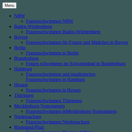
Skip
Menu
to
content
NRW
Frauenschwimmen NRW
Baden-Württemberg
Frauenschwimmen Baden-Württemberg
Bayern
Frauenschwimmen für Frauen und Mädchen in Bayern
Berlin
Frauenschwimmen in Berlin
Brandenburg
Frauen schwimmen im Schwimmbad in Brandenburg
Hamburg
Frauenschwimmen und muslimisches
Frauenschwimmen in Hamburg
Hessen
Frauenschwimmen in Hessen
Thüringen
Frauenschwimmen Thüringen
Mecklenburg-Vorpommern
Frauenschwimmen inMecklenburg-Vorpommern
Niedersachsen
Frauenschwimmen Niedersachsen
Rheinland-Pfalz