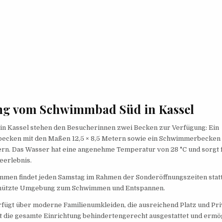
ng vom Schwimmbad Süd in Kassel
 in Kassel stehen den Besucherinnen zwei Becken zur Verfügung: Ein
cken mit den Maßen 12,5 × 8,5 Metern sowie ein Schwimmerbecken 
ern. Das Wasser hat eine angenehme Temperatur von 28 °C und sorgt f
eerlebnis.
men findet jeden Samstag im Rahmen der Sonderöffnungszeiten statt
chützte Umgebung zum Schwimmen und Entspannen.
fügt über moderne Familienumkleiden, die ausreichend Platz und Pri
t die gesamte Einrichtung behindertengerecht ausgestattet und ermög