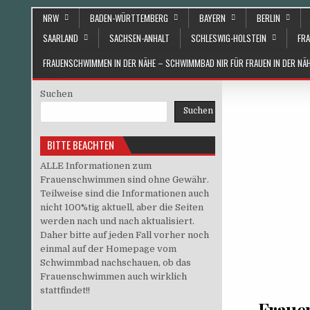
Skip to content
NRW
BADEN-WÜRTTEMBERG
BAYERN
BERLIN
SAARLAND
SACHSEN-ANHALT
SCHLESWIG-HOLSTEIN
FRA
FRAUENSCHWIMMEN IN DER NÄHE – SCHWIMMBAD NIR FÜR FRAUEN IN DER N
Suchen
Suchen
BITTE BEACHTEN
ALLE Informationen zum
Frauenschwimmen sind ohne Gewähr.
Teilweise sind die Informationen auch
nicht 100%tig aktuell, aber die Seiten
werden nach und nach aktualisiert.
Daher bitte auf jeden Fall vorher noch
einmal auf der Homepage vom
Schwimmbad nachschauen, ob das
Frauenschwimmen auch wirklich
stattfindet!!
Fraue