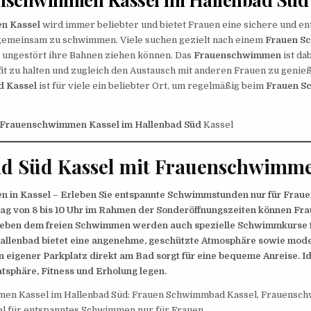
n Kassel
wird immer beliebter und bietet Frauen eine sichere und e
emeinsam zu schwimmen. Viele suchen gezielt nach einem
Frauen S
ie ungestört ihre Bahnen ziehen können. Das
Frauenschwimmen
ist dab
 fit zu halten und zugleich den Austausch mit anderen Frauen zu geni
d Kassel
ist für viele ein beliebter Ort, um regelmäßig beim
Frauen S
 Frauenschwimmen Kassel im Hallenbad Süd
Kassel
ad Süd Kassel mit Frauenschwimm
in Kassel – Erleben Sie entspannte Schwimmstunden nur für Fraue
ag von 8 bis 10 Uhr im Rahmen der Sonderöffnungszeiten können Frau
Neben dem freien Schwimmen werden auch spezielle Schwimmkurse 
allenbad bietet eine angenehme, geschützte Atmosphäre sowie mod
n eigener Parkplatz direkt am Bad sorgt für eine bequeme Anreise. Id
atsphäre, Fitness und Erholung legen.