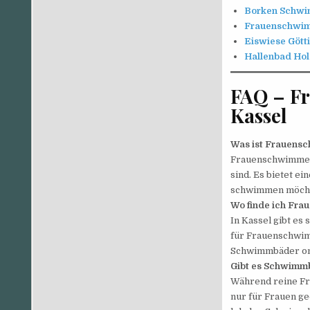
Borken Schwi
Frauenschwim
Eiswiese Göt
Hallenbad Ho
FAQ – F
Kassel
Was ist Frauens
Frauenschwimmen 
sind. Es bietet e
schwimmen möch
Wo finde ich Fra
In Kassel gibt es
für Frauenschwimm
Schwimmbäder onl
Gibt es Schwimmb
Während reine Fra
nur für Frauen ge