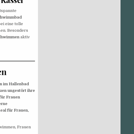
ntspannte
chwimmbad
ei eine tolle
eßen. Besonders
chwimmen
aktiv
en
n im Hallenbad
en ungestört ihre
für Frauen
erne
eal für Frauen,