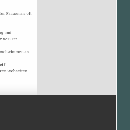
r Frauen an, oft
ag und
r vor Ort.
enschwimmen an.
et?
eren Webseiten.