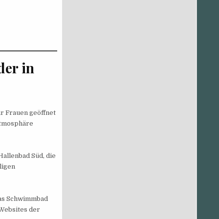
er in
r Frauen geöffnet
 Atmosphäre
Hallenbad Süd, die
ligen
 das Schwimmbad
 Websites der