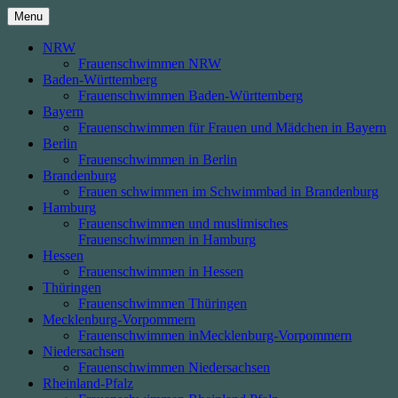
Skip
Menu
to
content
NRW
Frauenschwimmen NRW
Baden-Württemberg
Frauenschwimmen Baden-Württemberg
Bayern
Frauenschwimmen für Frauen und Mädchen in Bayern
Berlin
Frauenschwimmen in Berlin
Brandenburg
Frauen schwimmen im Schwimmbad in Brandenburg
Hamburg
Frauenschwimmen und muslimisches
Frauenschwimmen in Hamburg
Hessen
Frauenschwimmen in Hessen
Thüringen
Frauenschwimmen Thüringen
Mecklenburg-Vorpommern
Frauenschwimmen inMecklenburg-Vorpommern
Niedersachsen
Frauenschwimmen Niedersachsen
Rheinland-Pfalz