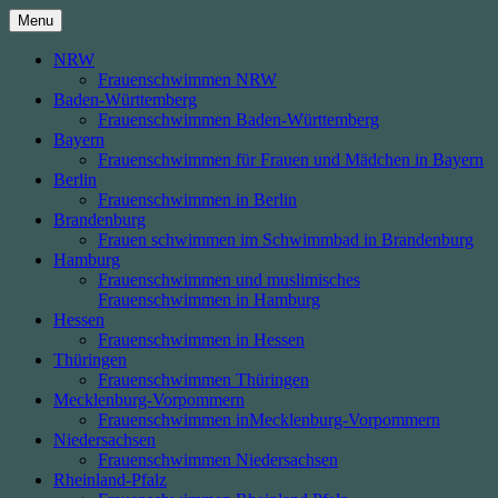
Skip
Menu
to
content
NRW
Frauenschwimmen NRW
Baden-Württemberg
Frauenschwimmen Baden-Württemberg
Bayern
Frauenschwimmen für Frauen und Mädchen in Bayern
Berlin
Frauenschwimmen in Berlin
Brandenburg
Frauen schwimmen im Schwimmbad in Brandenburg
Hamburg
Frauenschwimmen und muslimisches
Frauenschwimmen in Hamburg
Hessen
Frauenschwimmen in Hessen
Thüringen
Frauenschwimmen Thüringen
Mecklenburg-Vorpommern
Frauenschwimmen inMecklenburg-Vorpommern
Niedersachsen
Frauenschwimmen Niedersachsen
Rheinland-Pfalz