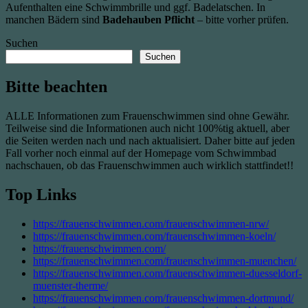
Aufenthalten eine Schwimmbrille und ggf. Badelatschen. In
manchen Bädern sind
Badehauben Pflicht
– bitte vorher prüfen.
Suchen
Suchen
Bitte beachten
ALLE Informationen zum Frauenschwimmen sind ohne Gewähr.
Teilweise sind die Informationen auch nicht 100%tig aktuell, aber
die Seiten werden nach und nach aktualisiert. Daher bitte auf jeden
Fall vorher noch einmal auf der Homepage vom Schwimmbad
nachschauen, ob das Frauenschwimmen auch wirklich stattfindet!!
Top Links
https://frauenschwimmen.com/frauenschwimmen-nrw/
https://frauenschwimmen.com/frauenschwimmen-koeln/
https://frauenschwimmen.com/
https://frauenschwimmen.com/frauenschwimmen-muenchen/
https://frauenschwimmen.com/frauenschwimmen-duesseldorf-
muenster-therme/
https://frauenschwimmen.com/frauenschwimmen-dortmund/