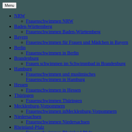
Skip
Menu
to
content
NRW
Frauenschwimmen NRW
Baden-Württemberg
Frauenschwimmen Baden-Württemberg
Bayern
Frauenschwimmen für Frauen und Mädchen in Bayern
Berlin
Frauenschwimmen in Berlin
Brandenburg
Frauen schwimmen im Schwimmbad in Brandenburg
Hamburg
Frauenschwimmen und muslimisches
Frauenschwimmen in Hamburg
Hessen
Frauenschwimmen in Hessen
Thüringen
Frauenschwimmen Thüringen
Mecklenburg-Vorpommern
Frauenschwimmen inMecklenburg-Vorpommern
Niedersachsen
Frauenschwimmen Niedersachsen
Rheinland-Pfalz