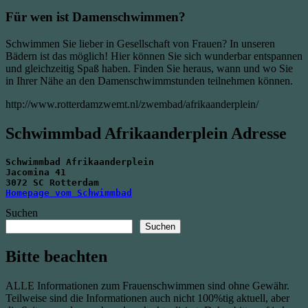
Für wen ist Damen­schwimmen?
Schwimmen Sie lieber in Gesellschaft von Frauen? In unseren
Bädern ist das möglich! Hier können Sie sich wunderbar entspannen
und gleichzeitig Spaß haben. Finden Sie heraus, wann und wo Sie
in Ihrer Nähe an den Damen­schwimm­stunden teilnehmen können.
http://www.rotterdamzwemt.nl/zwembad/afrikaanderplein/
Schwimmbad Afrikaanderplein Adresse
Schwimmbad Afrikaanderplein
Jacomina 41
3072 SC Rotterdam
Homepage vom Schwimmbad
Suchen
Suchen
Bitte beachten
ALLE Informationen zum Frauenschwimmen sind ohne Gewähr.
Teilweise sind die Informationen auch nicht 100%tig aktuell, aber