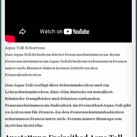
Aqua Toll Schortens
Das Aqua Toll Scholtens bietet Frauenschwimmen an. Beim
Frauenschwimmen im Aqua Toll Scholtens schwimmen Frauen
unter sich. Männer haben keinen Zutritt zu den
Frauenbadezeiten
Das
Aqua Toll
verfügt über Schwimmbecken und ein
Lehrschwimmbecken. Eine 50m Rutsche ist installiert.
Römische Dampfbäder und Solarien vorhanden.
Frauenschwimmen im Hallenbad. Im Freizeitbad Aqua Toll gibt
es Zeiten nur für Frauen. Zu den Frauenschwimmbadzeiten
schwimmen Frauen unter sich. Termin immer Montags von
14;30 bis 16:00 Uhr.