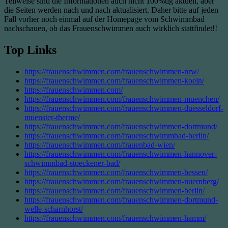
Teilweise sind die Informationen auch nicht 100%tig aktuell, aber
die Seiten werden nach und nach aktualisiert. Daher bitte auf jeden
Fall vorher noch einmal auf der Homepage vom Schwimmbad
nachschauen, ob das Frauenschwimmen auch wirklich stattfindet!!
Top Links
https://frauenschwimmen.com/frauenschwimmen-nrw/
https://frauenschwimmen.com/frauenschwimmen-koeln/
https://frauenschwimmen.com/
https://frauenschwimmen.com/frauenschwimmen-muenchen/
https://frauenschwimmen.com/frauenschwimmen-duesseldorf-
muenster-therme/
https://frauenschwimmen.com/frauenschwimmen-dortmund/
https://frauenschwimmen.com/frauenschwimmbad-berlin/
https://frauenschwimmen.com/frauenbad-wien/
https://frauenschwimmen.com/frauenschwimmen-hannover-
schwimmbad-stoeckener-bad/
https://frauenschwimmen.com/frauenschwimmen-hessen/
https://frauenschwimmen.com/frauenschwimmen-nuernberg/
https://frauenschwimmen.com/frauenschwimmen-berlin/
https://frauenschwimmen.com/frauenschwimmen-dortmund-
welle-scharnhorst/
https://frauenschwimmen.com/frauenschwimmen-hamm/