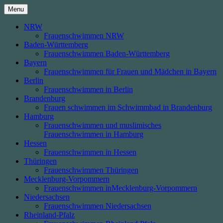
Skip
Menu
to
content
NRW
Frauenschwimmen NRW
Baden-Württemberg
Frauenschwimmen Baden-Württemberg
Bayern
Frauenschwimmen für Frauen und Mädchen in Bayern
Berlin
Frauenschwimmen in Berlin
Brandenburg
Frauen schwimmen im Schwimmbad in Brandenburg
Hamburg
Frauenschwimmen und muslimisches
Frauenschwimmen in Hamburg
Hessen
Frauenschwimmen in Hessen
Thüringen
Frauenschwimmen Thüringen
Mecklenburg-Vorpommern
Frauenschwimmen inMecklenburg-Vorpommern
Niedersachsen
Frauenschwimmen Niedersachsen
Rheinland-Pfalz