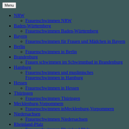
Skip
Menu
to
content
NRW
Frauenschwimmen NRW
Baden-Württemberg
Frauenschwimmen Baden-Württemberg
Bayern
Frauenschwimmen für Frauen und Mädchen in Bayern
Berlin
Frauenschwimmen in Berlin
Brandenburg
Frauen schwimmen im Schwimmbad in Brandenburg
Hamburg
Frauenschwimmen und muslimisches
Frauenschwimmen in Hamburg
Hessen
Frauenschwimmen in Hessen
Thüringen
Frauenschwimmen Thüringen
Mecklenburg-Vorpommern
Frauenschwimmen inMecklenburg-Vorpommern
Niedersachsen
Frauenschwimmen Niedersachsen
Rheinland-Pfalz