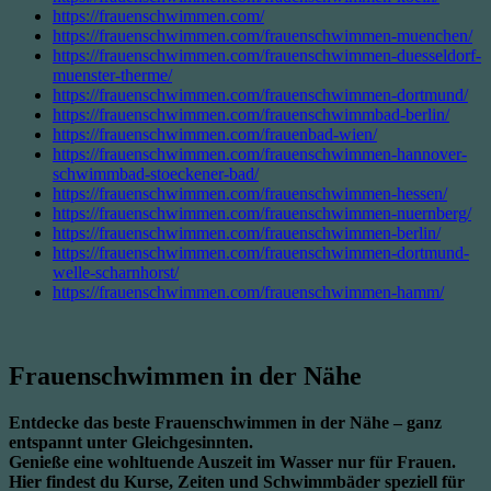
https://frauenschwimmen.com/
https://frauenschwimmen.com/frauenschwimmen-muenchen/
https://frauenschwimmen.com/frauenschwimmen-duesseldorf-
muenster-therme/
https://frauenschwimmen.com/frauenschwimmen-dortmund/
https://frauenschwimmen.com/frauenschwimmbad-berlin/
https://frauenschwimmen.com/frauenbad-wien/
https://frauenschwimmen.com/frauenschwimmen-hannover-
schwimmbad-stoeckener-bad/
https://frauenschwimmen.com/frauenschwimmen-hessen/
https://frauenschwimmen.com/frauenschwimmen-nuernberg/
https://frauenschwimmen.com/frauenschwimmen-berlin/
https://frauenschwimmen.com/frauenschwimmen-dortmund-
welle-scharnhorst/
https://frauenschwimmen.com/frauenschwimmen-hamm/
Frauenschwimmen in der Nähe
Entdecke das beste Frauenschwimmen in der Nähe – ganz
entspannt unter Gleichgesinnten.
Genieße eine wohltuende Auszeit im Wasser nur für Frauen.
Hier findest du Kurse, Zeiten und Schwimmbäder speziell für