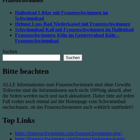
Frauenschwimmen
Hallenbad Liblar mit Frauenschwimmen im
Schwimmbad
Helmut Loos Bad Niederkassel mit Frauenschwimmen
Schwimmbad Kall mit Frauenschwimmen im Hallenbad
Frauenschwimmen Köln im Genovevabad Köln –
Frauenschwimmbad
Suchen
Suchen
Bitte beachten
ALLE Informationen zum Frauenschwimmen sind ohne Gewähr.
Teilweise sind die Informationen auch nicht 100%tig aktuell, aber
die Seiten werden nach und nach aktualisiert. Daher bitte auf jeden
Fall vorher noch einmal auf der Homepage vom Schwimmbad
nachschauen, ob das Frauenschwimmen auch wirklich stattfindet!!
Top Links
https://frauenschwimmen.com/frauenschwimmen-nrw/
https://frauenschwimmen.com/frauenschwimmen-koeln/