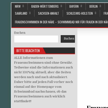
Skip to content
NRW
BADEN-WÜRTTEMBERG
BAYERN
BERLIN
SAARLAND
SACHSEN-ANHALT
SCHLESWIG-HOLSTEIN
FRA
FRAUENSCHWIMMEN IN DER NÄHE – SCHWIMMBAD NIR FÜR FRAUEN IN DER N
Suchen
Suchen
BITTE BEACHTEN
ALLE Informationen zum
Frauenschwimmen sind ohne Gewähr.
Teilweise sind die Informationen auch
nicht 100%tig aktuell, aber die Seiten
werden nach und nach aktualisiert.
Daher bitte auf jeden Fall vorher noch
einmal auf der Homepage vom
Schwimmbad nachschauen, ob das
Frauenschwimmen auch wirklich
stattfindet!!
Frauen