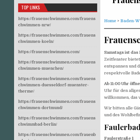
TOP LINKS
https://frauenschwimmen.com/frauens
Home
>
Baden-W
chwimmen-nrw/
https://frauenschwimmen.com/frauens
Frauens
chwimmen-koeln/
https://frauenschwimmen.com/
Samstags ist das 
Zeitfenster biete
https://frauenschwimmen.com/frauens
entspannen und d
chwimmen-muenchen/
respektvolle Bade
https://frauenschwimmen.com/frauens
Ab 11:00 Uhr öffn
chwimmen-duesseldorf-muenster-
Uhr für den allge
therme/
willkommen, das v
https://frauenschwimmen.com/frauens
chwimmen-dortmund/
Wir bitten alle G
und des Wohlbefin
https://frauenschwimmen.com/frauens
Faulerbad
chwimmbad-berlin/
https://frauenschwimmen.com/frauenb
Faulerstraße 1