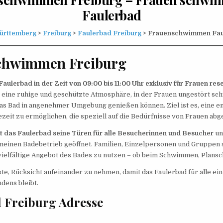
Faulerbad
ürttemberg
>
Freiburg
>
Faulerbad Freiburg
> Frauenschwimmen Fau
chwimmen Freiburg
Faulerbad in der Zeit von 09:00 bis 11:00 Uhr exklusiv für Frauen rese
t eine ruhige und geschützte Atmosphäre, in der Frauen ungestört s
as Bad in angenehmer Umgebung genießen können. Ziel ist es, eine e
zeit zu ermöglichen, die speziell auf die Bedürfnisse von Frauen abge
et das Faulerbad seine Türen für alle Besucherinnen und Besucher
und
meinen Badebetrieb geöffnet. Familien, Einzelpersonen und Gruppen 
ielfältige Angebot des Bades zu nutzen – ob beim Schwimmen, Plansc
äste, Rücksicht aufeinander zu nehmen, damit das Faulerbad für alle ei
dens bleibt.
 Freiburg Adresse