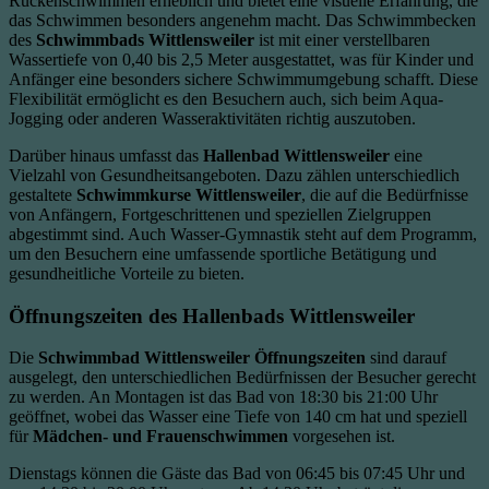
Rückenschwimmen erheblich und bietet eine visuelle Erfahrung, die
das Schwimmen besonders angenehm macht. Das Schwimmbecken
des
Schwimmbads Wittlensweiler
ist mit einer verstellbaren
Wassertiefe von 0,40 bis 2,5 Meter ausgestattet, was für Kinder und
Anfänger eine besonders sichere Schwimmumgebung schafft. Diese
Flexibilität ermöglicht es den Besuchern auch, sich beim Aqua-
Jogging oder anderen Wasseraktivitäten richtig auszutoben.
Darüber hinaus umfasst das
Hallenbad Wittlensweiler
eine
Vielzahl von Gesundheitsangeboten. Dazu zählen unterschiedlich
gestaltete
Schwimmkurse Wittlensweiler
, die auf die Bedürfnisse
von Anfängern, Fortgeschrittenen und speziellen Zielgruppen
abgestimmt sind. Auch Wasser-Gymnastik steht auf dem Programm,
um den Besuchern eine umfassende sportliche Betätigung und
gesundheitliche Vorteile zu bieten.
Öffnungszeiten des Hallenbads Wittlensweiler
Die
Schwimmbad Wittlensweiler Öffnungszeiten
sind darauf
ausgelegt, den unterschiedlichen Bedürfnissen der Besucher gerecht
zu werden. An Montagen ist das Bad von 18:30 bis 21:00 Uhr
geöffnet, wobei das Wasser eine Tiefe von 140 cm hat und speziell
für
Mädchen- und Frauenschwimmen
vorgesehen ist.
Dienstags können die Gäste das Bad von 06:45 bis 07:45 Uhr und