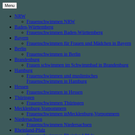
Skip
Menu
to
content
NRW
Frauenschwimmen NRW
Baden-Württemberg
Frauenschwimmen Baden-Württemberg
Bayern
Frauenschwimmen für Frauen und Mädchen in Bayern
Berlin
Frauenschwimmen in Berlin
Brandenburg
Frauen schwimmen im Schwimmbad in Brandenburg
Hamburg
Frauenschwimmen und muslimisches
Frauenschwimmen in Hamburg
Hessen
Frauenschwimmen in Hessen
Thüringen
Frauenschwimmen Thüringen
Mecklenburg-Vorpommern
Frauenschwimmen inMecklenburg-Vorpommern
Niedersachsen
Frauenschwimmen Niedersachsen
Rheinland-Pfalz