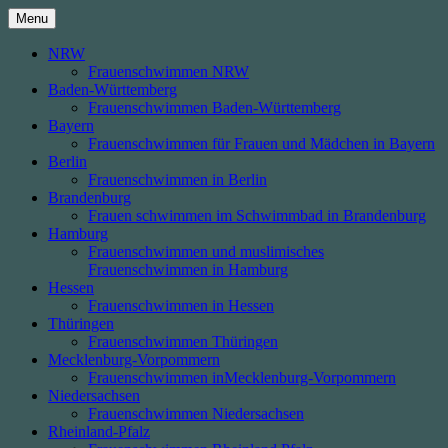
Skip
Menu
to
content
NRW
Frauenschwimmen NRW
Baden-Württemberg
Frauenschwimmen Baden-Württemberg
Bayern
Frauenschwimmen für Frauen und Mädchen in Bayern
Berlin
Frauenschwimmen in Berlin
Brandenburg
Frauen schwimmen im Schwimmbad in Brandenburg
Hamburg
Frauenschwimmen und muslimisches
Frauenschwimmen in Hamburg
Hessen
Frauenschwimmen in Hessen
Thüringen
Frauenschwimmen Thüringen
Mecklenburg-Vorpommern
Frauenschwimmen inMecklenburg-Vorpommern
Niedersachsen
Frauenschwimmen Niedersachsen
Rheinland-Pfalz