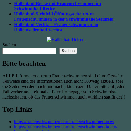
Hallenbad Recke mit Frauenschwimmen im
Schwimmbad Recke
Hallenbad Steinfeld Öffnungszeiten zum
Frauenschwimmen in der Schwimmhalle Steinfeld
Hallenbad Vechta – Frauenschwimmen im
Hallenwellenbad Vechta
Suchen
Suchen
Bitte beachten
ALLE Informationen zum Frauenschwimmen sind ohne Gewähr.
Teilweise sind die Informationen auch nicht 100%tig aktuell, aber
die Seiten werden nach und nach aktualisiert. Daher bitte auf jeden
Fall vorher noch einmal auf der Homepage vom Schwimmbad
nachschauen, ob das Frauenschwimmen auch wirklich stattfindet!!
Top Links
https://frauenschwimmen.com/frauenschwimmen-nrw/
https://frauenschwimmen.com/frauenschwimmen-koeln/