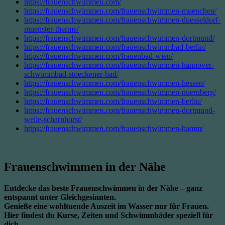
https://frauenschwimmen.com/
https://frauenschwimmen.com/frauenschwimmen-muenchen/
https://frauenschwimmen.com/frauenschwimmen-duesseldorf-
muenster-therme/
https://frauenschwimmen.com/frauenschwimmen-dortmund/
https://frauenschwimmen.com/frauenschwimmbad-berlin/
https://frauenschwimmen.com/frauenbad-wien/
https://frauenschwimmen.com/frauenschwimmen-hannover-
schwimmbad-stoeckener-bad/
https://frauenschwimmen.com/frauenschwimmen-hessen/
https://frauenschwimmen.com/frauenschwimmen-nuernberg/
https://frauenschwimmen.com/frauenschwimmen-berlin/
https://frauenschwimmen.com/frauenschwimmen-dortmund-
welle-scharnhorst/
https://frauenschwimmen.com/frauenschwimmen-hamm/
Frauenschwimmen in der Nähe
Entdecke das beste Frauenschwimmen in der Nähe – ganz
entspannt unter Gleichgesinnten.
Genieße eine wohltuende Auszeit im Wasser nur für Frauen.
Hier findest du Kurse, Zeiten und Schwimmbäder speziell für
dich.