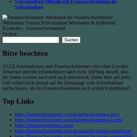
Schwimmbad Offheim mit Frauenschwimmen im
Schwimmbad
Suchen
Suchen
Bitte beachten
ALLE Informationen zum Frauenschwimmen sind ohne Gewähr.
Teilweise sind die Informationen auch nicht 100%tig aktuell, aber
die Seiten werden nach und nach aktualisiert. Daher bitte auf jeden
Fall vorher noch einmal auf der Homepage vom Schwimmbad
nachschauen, ob das Frauenschwimmen auch wirklich stattfindet!!
Top Links
https://frauenschwimmen.com/frauenschwimmen-nrw/
https://frauenschwimmen.com/frauenschwimmen-koeln/
https://frauenschwimmen.com/
https://frauenschwimmen.com/frauenschwimmen-muenchen/
https://frauenschwimmen.com/frauenschwimmen-duesseldorf-