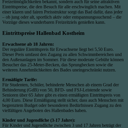
Freizeitmöglichkeiten bekannt, sondern auch für seine attraktiven
Eintrittspreise, die den Besuch für alle erschwinglich machen. Mit
einer klaren und fairen Preisstruktur sorgt das Bad dafür, dass jeder
– ob jung oder alt, sportlich aktiv oder entspannungssuchend – die
Vorzüge dieses wunderbaren Freizeitziels genießen kann.
Eintrittspreise Hallenbad Kostheim
Erwachsene ab 18 Jahren:
Der reguläre Eintrittspreis für Erwachsene liegt bei 5,50 Euro.
Dieser Preis umfasst den Zugang zu allen Schwimmbereichen und
den Außenanlagen im Sommer. Für diese moderate Gebühr können
Besucher das 25-Meter-Becken, das Sprungbecken sowie die
weiteren Annehmlichkeiten des Bades uneingeschränkt nutzen.
Ermäßigte Tarife:
Für Studenten, Schüler, behinderte Menschen ab einem Grad der
Behinderung (GdB) von 50, BFD- und FSJ-Leistende sowie
Senioren über 65 Jahre gibt es einen ermäßigten Eintrittspreis von
4,00 Euro. Diese Ermäßigung stellt sicher, dass auch Menschen mit
begrenztem Budget oder besonderen Bedürfnissen Zugang zu den
vielfältigen Angeboten des Hallenbades haben.
Kinder und Jugendliche (3-17 Jahre):
Für Kinder und Jugendliche zwischen 3 und 17 Jahren beträgt der