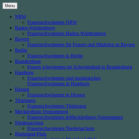
Skip
Menu
to
content
NRW
Frauenschwimmen NRW
Baden-Württemberg
Frauenschwimmen Baden-Württemberg
Bayern
Frauenschwimmen für Frauen und Mädchen in Bayern
Berlin
Frauenschwimmen in Berlin
Brandenburg
Frauen schwimmen im Schwimmbad in Brandenburg
Hamburg
Frauenschwimmen und muslimisches
Frauenschwimmen in Hamburg
Hessen
Frauenschwimmen in Hessen
Thüringen
Frauenschwimmen Thüringen
Mecklenburg-Vorpommern
Frauenschwimmen inMecklenburg-Vorpommern
Niedersachsen
Frauenschwimmen Niedersachsen
Rheinland-Pfalz