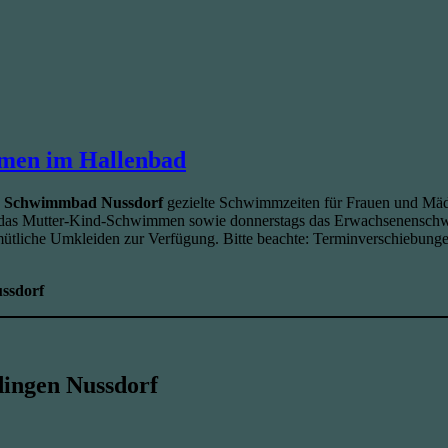
men im Hallenbad
s
Schwimmbad Nussdorf
gezielte Schwimmzeiten für Frauen und Mäd
das Mutter-Kind-Schwimmen sowie donnerstags das Erwachsenenschwimme
tliche Umkleiden zur Verfügung. Bitte beachte: Terminverschiebungen
ssdorf
ingen Nussdorf