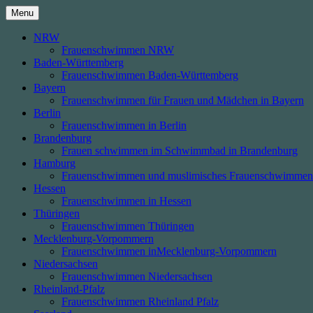
Skip
Menu
to
content
NRW
Frauenschwimmen NRW
Baden-Württemberg
Frauenschwimmen Baden-Württemberg
Bayern
Frauenschwimmen für Frauen und Mädchen in Bayern
Berlin
Frauenschwimmen in Berlin
Brandenburg
Frauen schwimmen im Schwimmbad in Brandenburg
Hamburg
Frauenschwimmen und muslimisches Frauenschwimmen
Hessen
Frauenschwimmen in Hessen
Thüringen
Frauenschwimmen Thüringen
Mecklenburg-Vorpommern
Frauenschwimmen inMecklenburg-Vorpommern
Niedersachsen
Frauenschwimmen Niedersachsen
Rheinland-Pfalz
Frauenschwimmen Rheinland Pfalz