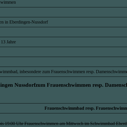
chwimmen
en in Eberdingen-Nussdorf
 13 Jahre
Schwimmbad, inbesondere zum Frauenschwimmen resp. Damenschwimm
ngen Nussdorf
zum Frauenschwimmen resp. Damens
Frauenschwimmbad resp. Frauenschwimm
bis 19:00 Uhr Frauenschwimmen am Mittwoch im
Schwimmbad Eberdi