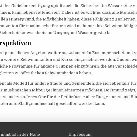
der Gleichberechtigung spielt auch die Sicherheit im Wasser eine ze
en, kann lebensrettend sein. Daher ist es wichtig, dass alle Mensch
llen Hintergrund, die Möglichkeit haben, diese Fähigkeit zu erlernen.
mmzeiten für muslimische Frauen wird nicht nur ihre Schwimmfähigke
 Sicherheitsbewusstsein im Umgang mit Wasser gestärkt.
rspektiven
nd plant, dieses Angebot weiter auszubauen. In Zusammenarbeit mit 
llen weitere Schwimmzeiten und Kurse eingerichtet werden. Zudem wi
liche Programme für andere Gruppen einzuführen, die aus verschie
keiten zu öffentlichen Schwimmbädern haben.
ient als Modell für andere Städte und Gemeinden, die sich ebenfalls für
rer muslimischen Mitbürgerinnen einsetzen möchten. Dortmund zeigt,
n und ein offenes Ohr für die Bedürfnisse aller Bürgerinnen und Bü
tolerante Stadtgemeinschaft geschaffen werden kann.
immbad in der Nähe
Impressum