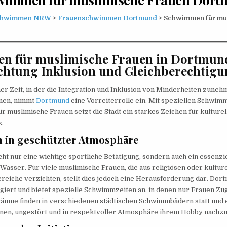
chwimmen NRW
>
Frauenschwimmen Dortmund
> Schwimmen für mu
 für muslimische Frauen in Dortmund
ichtung Inklusion und Gleichberechtig
er Zeit, in der die Integration und Inklusion von Minderheiten zuneh
nen, nimmt
Dortmund
eine Vorreiterrolle ein. Mit speziellen Schwi
 muslimische Frauen setzt die Stadt ein starkes Zeichen für kulturell
z.
in geschützter Atmosphäre
ht nur eine wichtige sportliche Betätigung, sondern auch ein essenzie
 Wasser. Für viele muslimische Frauen, die aus religiösen oder kultur
eiche verzichten, stellt dies jedoch eine Herausforderung dar. Dort
giert und bietet spezielle Schwimmzeiten an, in denen nur Frauen Zu
räume finden in verschiedenen städtischen Schwimmbädern statt und 
nen, ungestört und in respektvoller Atmosphäre ihrem Hobby nachz