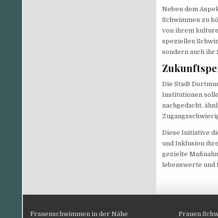
Neben dem Aspekt 
Schwimmen zu könn
von ihrem kulture
speziellen Schwi
sondern auch ihr
Zukunftspe
Die Stadt Dortmu
Institutionen so
nachgedacht, ähn
Zugangsschwierig
Diese Initiative d
und Inklusion ih
gezielte Maßnahme
lebenswerte und 
Frauenschwimmen in der Nähe
Frauen Schw