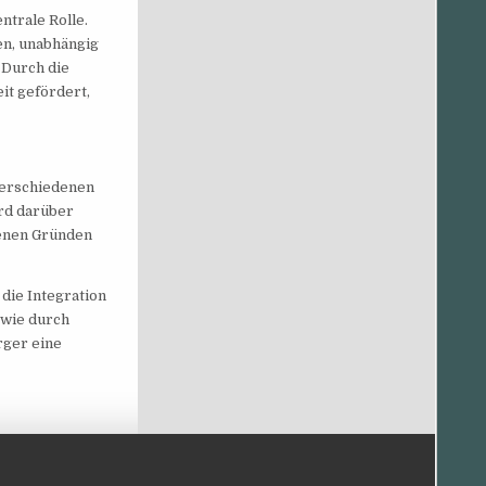
ntrale Rolle.
en, unabhängig
 Durch die
it gefördert,
verschiedenen
rd darüber
denen Gründen
 die Integration
 wie durch
rger eine