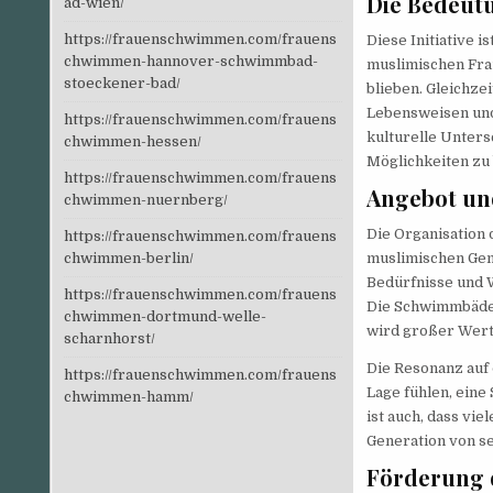
Die Bedeutu
ad-wien/
https://frauenschwimmen.com/frauens
Diese Initiative i
chwimmen-hannover-schwimmbad-
muslimischen Frau
stoeckener-bad/
blieben. Gleichze
Lebensweisen und 
https://frauenschwimmen.com/frauens
kulturelle Unters
chwimmen-hessen/
Möglichkeiten zu 
https://frauenschwimmen.com/frauens
Angebot un
chwimmen-nuernberg/
Die Organisation
https://frauenschwimmen.com/frauens
chwimmen-berlin/
muslimischen Ge
Bedürfnisse und 
https://frauenschwimmen.com/frauens
Die Schwimmbäder 
chwimmen-dortmund-welle-
wird großer Wert 
scharnhorst/
Die Resonanz auf d
https://frauenschwimmen.com/frauens
Lage fühlen, eine
chwimmen-hamm/
ist auch, dass vi
Generation von s
Förderung 