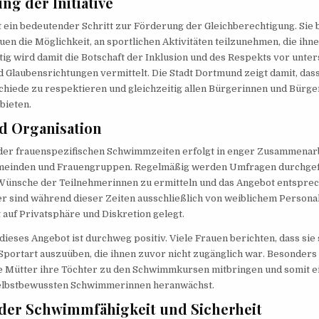
ng der Initiative
st ein bedeutender Schritt zur Förderung der Gleichberechtigung. Sie 
en die Möglichkeit, an sportlichen Aktivitäten teilzunehmen, die ihn
itig wird damit die Botschaft der Inklusion und des Respekts vor unte
Glaubensrichtungen vermittelt. Die Stadt Dortmund zeigt damit, dass 
chiede zu respektieren und gleichzeitig allen Bürgerinnen und Bürge
bieten.
d Organisation
 der frauenspezifischen Schwimmzeiten erfolgt in enger Zusammenarb
meinden und Frauengruppen. Regelmäßig werden Umfragen durchgefü
Wünsche der Teilnehmerinnen zu ermitteln und das Angebot entspre
sind während dieser Zeiten ausschließlich von weiblichem Personal 
auf Privatsphäre und Diskretion gelegt.
ieses Angebot ist durchweg positiv. Viele Frauen berichten, dass sie s
 Sportart auszuüben, die ihnen zuvor nicht zugänglich war. Besonde
ele Mütter ihre Töchter zu den Schwimmkursen mitbringen und somit e
elbstbewussten Schwimmerinnen heranwächst.
der Schwimmfähigkeit und Sicherheit