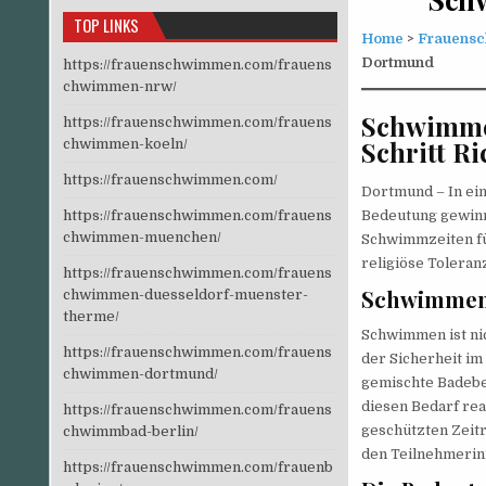
TOP LINKS
Home
>
Frauens
Dortmund
https://frauenschwimmen.com/frauens
chwimmen-nrw/
Schwimmen
https://frauenschwimmen.com/frauens
Schritt R
chwimmen-koeln/
https://frauenschwimmen.com/
Dortmund – In ein
https://frauenschwimmen.com/frauens
Bedeutung gewin
chwimmen-muenchen/
Schwimmzeiten für
religiöse Toleran
https://frauenschwimmen.com/frauens
Schwimmen 
chwimmen-duesseldorf-muenster-
therme/
Schwimmen ist nic
https://frauenschwimmen.com/frauens
der Sicherheit im
chwimmen-dortmund/
gemischte Badeber
diesen Bedarf rea
https://frauenschwimmen.com/frauens
geschützten Zeit
chwimmbad-berlin/
den Teilnehmerin
https://frauenschwimmen.com/frauenb