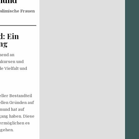
slimische Frauen
: Ein
ung
mend an
mmkursen und
e Vielfalt und
ller Bestandteil
ellen Gründen auf
mund hat auf
gang haben. Diese
ermöglichen es
ugehen.