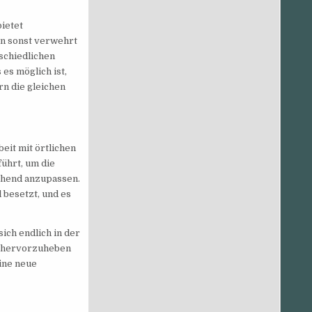
bietet
en sonst verwehrt
rschiedlichen
es möglich ist,
rn die gleichen
eit mit örtlichen
hrt, um die
chend anzupassen.
besetzt, und es
ich endlich in der
rs hervorzuheben
ine neue