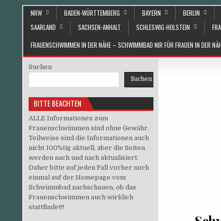
Skip to content
NRW
BADEN-WÜRTTEMBERG
BAYERN
BERLIN
SAARLAND
SACHSEN-ANHALT
SCHLESWIG-HOLSTEIN
FRA
FRAUENSCHWIMMEN IN DER NÄHE – SCHWIMMBAD NIR FÜR FRAUEN IN DER N
Suchen
Suchen
BITTE BEACHTEN
ALLE Informationen zum
Frauenschwimmen sind ohne Gewähr.
Teilweise sind die Informationen auch
nicht 100%tig aktuell, aber die Seiten
werden nach und nach aktualisiert.
Daher bitte auf jeden Fall vorher noch
einmal auf der Homepage vom
Schwimmbad nachschauen, ob das
Frauenschwimmen auch wirklich
stattfindet!!
Sch